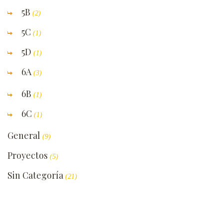
5B
(2)
5C
(1)
5D
(1)
6A
(3)
6B
(1)
6C
(1)
General
(9)
Proyectos
(5)
Sin Categoría
(21)