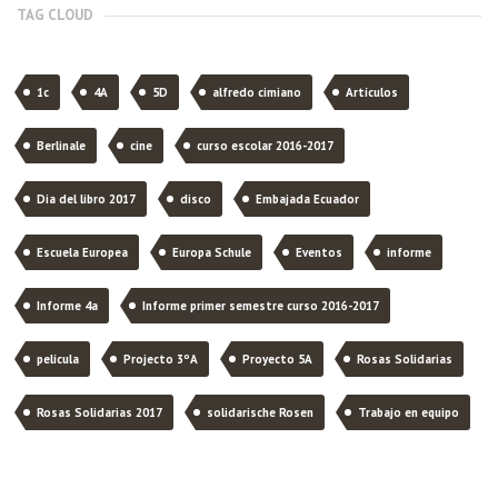
TAG CLOUD
1c
4A
5D
alfredo cimiano
Artículos
Berlinale
cine
curso escolar 2016-2017
Dia del libro 2017
disco
Embajada Ecuador
Escuela Europea
Europa Schule
Eventos
informe
Informe 4a
Informe primer semestre curso 2016-2017
película
Projecto 3ºA
Proyecto 5A
Rosas Solidarias
Rosas Solidarias 2017
solidarische Rosen
Trabajo en equipo