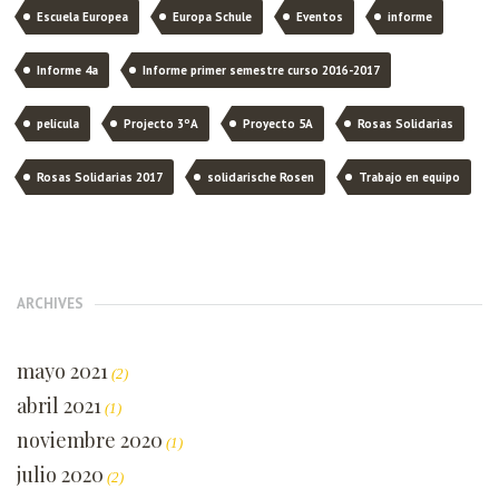
Escuela Europea
Europa Schule
Eventos
informe
Informe 4a
Informe primer semestre curso 2016-2017
película
Projecto 3ºA
Proyecto 5A
Rosas Solidarias
Rosas Solidarias 2017
solidarische Rosen
Trabajo en equipo
ARCHIVES
mayo 2021
(2)
abril 2021
(1)
noviembre 2020
(1)
julio 2020
(2)