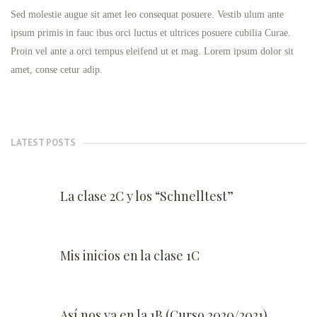
Sed molestie augue sit amet leo consequat posuere. Vestib ulum ante
ipsum primis in fauc ibus orci luctus et ultrices posuere cubilia Curae.
Proin vel ante a orci tempus eleifend ut et mag. Lorem ipsum dolor sit
amet, conse cetur adip.
LATEST POSTS
La clase 2C y los “Schnelltest”
Mis inicios en la clase 1C
Así nos va en la 1B (Curso 2020/2021)