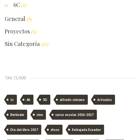
6C
(1)
General
(9)
Proyectos
(5)
Sin Categoría
(21)
TAG CLOUD
1c
4A
5D
alfredo cimiano
Artículos
Berlinale
cine
curso escolar 2016-2017
Dia del libro 2017
disco
Embajada Ecuador