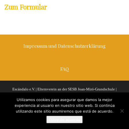
Zum Formular
Impressum und Datenschutzerklärung
FAQ
Escándalo e.V. | Elternverein an der SESB Joan-Miró-Grundschule |
Bleibtreustraße 43/44, 10623 Berlin
Utilizamos cookies para asegurar que damos la mejor
experiencia al usuario en nuestro sitio web. Si continúa
utilizando este sitio asumiremos que está de acuerdo.
Estoy de acuerdo