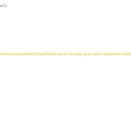
eo?»
stacionsur/deutschland/radio-en-la-escuela-joan-miro-reporteros-baji